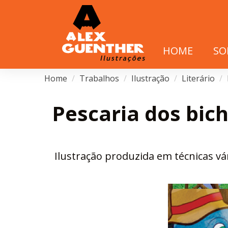
HOME
SO
Home
Trabalhos
Ilustração
Literário
Pescaria dos bic
Ilustração produzida em técnicas vári